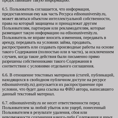
предоставившее такую информацию.
6.5. Пользователь соглашается, что информация,
предоставленная ему как часть Ресурса edisonuniversity.ru,
может являться объектом интеллектуальной собственности,
права на который защищены и принадлежат другим
Пользователям, партнерам или рекламодателям, которые
размещают такую информацию на edisonuniversity.ru.
Пользователь не вправе вносить изменения, передавать в
аренду, передавать на условиях займа, продавать,
распространять или создавать производные работы на основе
такого Содержания (полностью или в части), за исключением
случаев, когда такие действия были письменно прямо
разрешены собственниками такого Содержания в
соответствии с условиями отдельного соглашения.
6.6. В отношение текстовых материалов (статей, публикаций,
находящихся в свободном публичном доступе на ресурсе
edisonuniversity.ru) допускается их распространение при
условии, что будет дана ссылка на ФИО автора, написавшего
данный текстовый материал.
6.7. edisonuniversity.ru не несет ответственности перед
Пользователем за любой убыток или ущерб, понесенный
Пользователем в результате удаления, сбоя или
невозможности сохранения какого-либо Содержания и иных