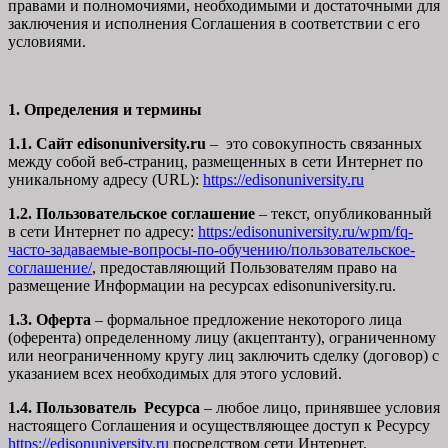
правами и полномочиями, необходимыми и достаточными для
заключения и исполнения Соглашения в соответствии с его
условиями.
1. Определения и термины
1.1. Сайт edisonuniversity.ru
– это совокупность связанных
между собой веб-страниц, размещенных в сети Интернет по
уникальному адресу (URL):
https://edisonuniversity.ru
1.2. Пользовательское соглашение
– текст, опубликованный
в сети Интернет по адресу:
https:/edisonuniversity.ru/wpm/fq-
часто-задаваемые-вопросы-по-обучению/
пользовательское-
соглашение
/
, предоставляющий Пользователям право на
размещение Информации на ресурсах edisonuniversity.ru.
1.3. Оферта
– формальное предложение некоторого лица
(оферента) определенному лицу (акцептанту), ограниченному
или неограниченному кругу лиц заключить сделку (договор) с
указанием всех необходимых для этого условий.
1.4. Пользователь Ресурса
– любое лицо, принявшее условия
настоящего Соглашения и осуществляющее доступ к Ресурсу
https://edisonuniversity.ru
посредством сети Интернет.