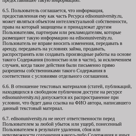
предоставившее такую информацию.
6.5. Пользователь соглашается, что информация,
предоставленная ему как часть Ресурса edisonuniversity.ru,
может являться объектом интеллектуальной собственности,
права на который защищены и принадлежат другим
Пользователям, партнерам или рекламодателям, которые
размещают такую информацию на edisonuniversity.ru.
Пользователь не вправе вносить изменения, передавать в
аренду, передавать на условиях займа, продавать,
распространять или создавать производные работы на основе
такого Содержания (полностью или в части), за исключением
случаев, когда такие действия были письменно прямо
разрешены собственниками такого Содержания в
соответствии с условиями отдельного соглашения.
6.6. В отношение текстовых материалов (статей, публикаций,
находящихся в свободном публичном доступе на ресурсе
edisonuniversity.ru) допускается их распространение при
условии, что будет дана ссылка на ФИО автора, написавшего
данный текстовый материал.
6.7. edisonuniversity.ru не несет ответственности перед
Пользователем за любой убыток или ущерб, понесенный
Пользователем в результате удаления, сбоя или
невозможности сохранения какого-либо Содержания и иных