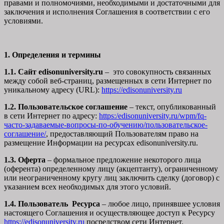
правами и полномочиями, необходимыми и достаточными для
заключения и исполнения Соглашения в соответствии с его
условиями.
1. Определения и термины
1.1. Сайт edisonuniversity.ru
– это совокупность связанных
между собой веб-страниц, размещенных в сети Интернет по
уникальному адресу (URL):
https://edisonuniversity.ru
1.2. Пользовательское соглашение
– текст, опубликованный
в сети Интернет по адресу:
https:/edisonuniversity.ru/wpm/fq-
часто-задаваемые-вопросы-по-обучению/
пользовательское-
соглашение
/
, предоставляющий Пользователям право на
размещение Информации на ресурсах edisonuniversity.ru.
1.3. Оферта
– формальное предложение некоторого лица
(оферента) определенному лицу (акцептанту), ограниченному
или неограниченному кругу лиц заключить сделку (договор) с
указанием всех необходимых для этого условий.
1.4. Пользователь Ресурса
– любое лицо, принявшее условия
настоящего Соглашения и осуществляющее доступ к Ресурсу
https://edisonuniversity.ru
посредством сети Интернет.