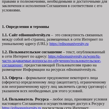
правами и полномочиями, необходимыми и достаточными для
заключения и исполнения Соглашения в соответствии с его
условиями.
1. Определения и термины
1.1. Сайт edisonuniversity.ru
– это совокупность связанных
между собой веб-страниц, размещенных в сети Интернет по
уникальному адресу (URL):
https://edisonuniversity.ru
1.2. Пользовательское соглашение
– текст, опубликованный
в сети Интернет по адресу:
https:/edisonuniversity.ru/wpm/fq-
часто-задаваемые-вопросы-по-обучению/
пользовательское-
соглашение
/
, предоставляющий Пользователям право на
размещение Информации на ресурсах edisonuniversity.ru.
1.3. Оферта
– формальное предложение некоторого лица
(оферента) определенному лицу (акцептанту), ограниченному
или неограниченному кругу лиц заключить сделку (договор) с
указанием всех необходимых для этого условий.
1.4. Пользователь Ресурса
– любое лицо, принявшее условия
настоящего Соглашения и осуществляющее доступ к Ресурсу
https://edisonuniversity.ru
посредством сети Интернет.