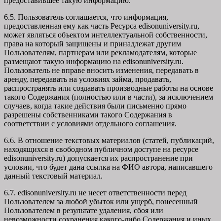
предоставившее такую информацию.
6.5. Пользователь соглашается, что информация,
предоставленная ему как часть Ресурса edisonuniversity.ru,
может являться объектом интеллектуальной собственности,
права на который защищены и принадлежат другим
Пользователям, партнерам или рекламодателям, которые
размещают такую информацию на edisonuniversity.ru.
Пользователь не вправе вносить изменения, передавать в
аренду, передавать на условиях займа, продавать,
распространять или создавать производные работы на основе
такого Содержания (полностью или в части), за исключением
случаев, когда такие действия были письменно прямо
разрешены собственниками такого Содержания в
соответствии с условиями отдельного соглашения.
6.6. В отношение текстовых материалов (статей, публикаций,
находящихся в свободном публичном доступе на ресурсе
edisonuniversity.ru) допускается их распространение при
условии, что будет дана ссылка на ФИО автора, написавшего
данный текстовый материал.
6.7. edisonuniversity.ru не несет ответственности перед
Пользователем за любой убыток или ущерб, понесенный
Пользователем в результате удаления, сбоя или
невозможности сохранения какого-либо Содержания и иных