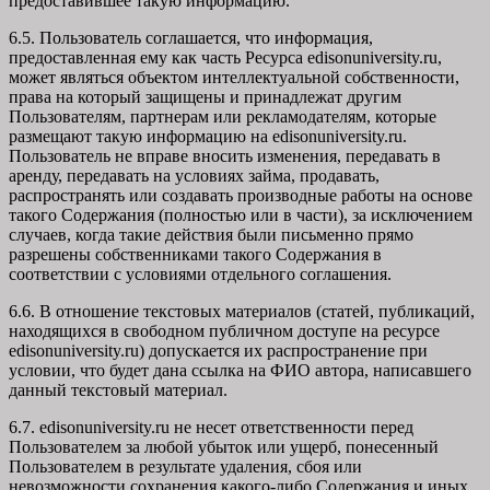
предоставившее такую информацию.
6.5. Пользователь соглашается, что информация,
предоставленная ему как часть Ресурса edisonuniversity.ru,
может являться объектом интеллектуальной собственности,
права на который защищены и принадлежат другим
Пользователям, партнерам или рекламодателям, которые
размещают такую информацию на edisonuniversity.ru.
Пользователь не вправе вносить изменения, передавать в
аренду, передавать на условиях займа, продавать,
распространять или создавать производные работы на основе
такого Содержания (полностью или в части), за исключением
случаев, когда такие действия были письменно прямо
разрешены собственниками такого Содержания в
соответствии с условиями отдельного соглашения.
6.6. В отношение текстовых материалов (статей, публикаций,
находящихся в свободном публичном доступе на ресурсе
edisonuniversity.ru) допускается их распространение при
условии, что будет дана ссылка на ФИО автора, написавшего
данный текстовый материал.
6.7. edisonuniversity.ru не несет ответственности перед
Пользователем за любой убыток или ущерб, понесенный
Пользователем в результате удаления, сбоя или
невозможности сохранения какого-либо Содержания и иных