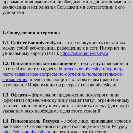
правами и полномочиями, необходимыми и достаточными для
заключения и исполнения Соглашения в соответствии с его
условиями.
1. Определения и термины
1.1. Сайт edisonuniversity.ru
– это совокупность связанных
между собой веб-страниц, размещенных в сети Интернет по
уникальному адресу (URL):
https://edisonuniversity.ru
1.2. Пользовательское соглашение
– текст, опубликованный
в сети Интернет по адресу:
https:/edisonuniversity.ru/wpm/fq-
часто-задаваемые-вопросы-по-обучению/
пользовательское-
соглашение
/
, предоставляющий Пользователям право на
размещение Информации на ресурсах edisonuniversity.ru.
1.3. Оферта
– формальное предложение некоторого лица
(оферента) определенному лицу (акцептанту), ограниченному
или неограниченному кругу лиц заключить сделку (договор) с
указанием всех необходимых для этого условий.
1.4. Пользователь Ресурса
– любое лицо, принявшее условия
настоящего Соглашения и осуществляющее доступ к Ресурсу
https://edisonuniversity.ru
посредством сети Интернет.