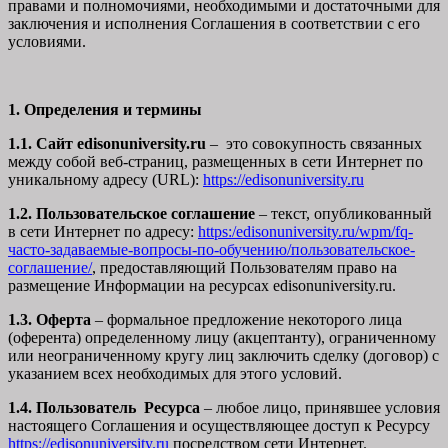
правами и полномочиями, необходимыми и достаточными для
заключения и исполнения Соглашения в соответствии с его
условиями.
1. Определения и термины
1.1. Сайт edisonuniversity.ru
– это совокупность связанных
между собой веб-страниц, размещенных в сети Интернет по
уникальному адресу (URL):
https://edisonuniversity.ru
1.2. Пользовательское соглашение
– текст, опубликованный
в сети Интернет по адресу:
https:/edisonuniversity.ru/wpm/fq-
часто-задаваемые-вопросы-по-обучению/
пользовательское-
соглашение
/
, предоставляющий Пользователям право на
размещение Информации на ресурсах edisonuniversity.ru.
1.3. Оферта
– формальное предложение некоторого лица
(оферента) определенному лицу (акцептанту), ограниченному
или неограниченному кругу лиц заключить сделку (договор) с
указанием всех необходимых для этого условий.
1.4. Пользователь Ресурса
– любое лицо, принявшее условия
настоящего Соглашения и осуществляющее доступ к Ресурсу
https://edisonuniversity.ru
посредством сети Интернет.