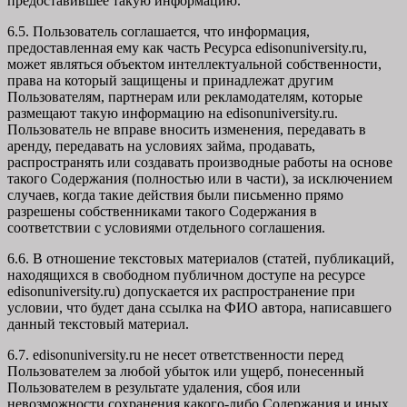
предоставившее такую информацию.
6.5. Пользователь соглашается, что информация,
предоставленная ему как часть Ресурса edisonuniversity.ru,
может являться объектом интеллектуальной собственности,
права на который защищены и принадлежат другим
Пользователям, партнерам или рекламодателям, которые
размещают такую информацию на edisonuniversity.ru.
Пользователь не вправе вносить изменения, передавать в
аренду, передавать на условиях займа, продавать,
распространять или создавать производные работы на основе
такого Содержания (полностью или в части), за исключением
случаев, когда такие действия были письменно прямо
разрешены собственниками такого Содержания в
соответствии с условиями отдельного соглашения.
6.6. В отношение текстовых материалов (статей, публикаций,
находящихся в свободном публичном доступе на ресурсе
edisonuniversity.ru) допускается их распространение при
условии, что будет дана ссылка на ФИО автора, написавшего
данный текстовый материал.
6.7. edisonuniversity.ru не несет ответственности перед
Пользователем за любой убыток или ущерб, понесенный
Пользователем в результате удаления, сбоя или
невозможности сохранения какого-либо Содержания и иных