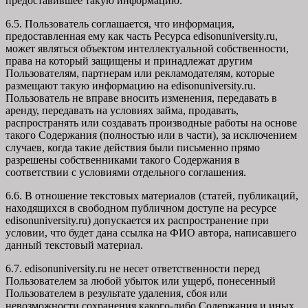
предоставившее такую информацию.
6.5. Пользователь соглашается, что информация,
предоставленная ему как часть Ресурса edisonuniversity.ru,
может являться объектом интеллектуальной собственности,
права на который защищены и принадлежат другим
Пользователям, партнерам или рекламодателям, которые
размещают такую информацию на edisonuniversity.ru.
Пользователь не вправе вносить изменения, передавать в
аренду, передавать на условиях займа, продавать,
распространять или создавать производные работы на основе
такого Содержания (полностью или в части), за исключением
случаев, когда такие действия были письменно прямо
разрешены собственниками такого Содержания в
соответствии с условиями отдельного соглашения.
6.6. В отношение текстовых материалов (статей, публикаций,
находящихся в свободном публичном доступе на ресурсе
edisonuniversity.ru) допускается их распространение при
условии, что будет дана ссылка на ФИО автора, написавшего
данный текстовый материал.
6.7. edisonuniversity.ru не несет ответственности перед
Пользователем за любой убыток или ущерб, понесенный
Пользователем в результате удаления, сбоя или
невозможности сохранения какого-либо Содержания и иных