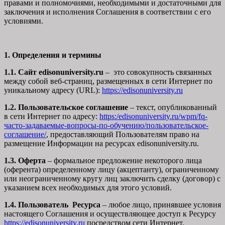
правами и полномочиями, необходимыми и достаточными для
заключения и исполнения Соглашения в соответствии с его
условиями.
1. Определения и термины
1.1. Сайт edisonuniversity.ru
– это совокупность связанных
между собой веб-страниц, размещенных в сети Интернет по
уникальному адресу (URL):
https://edisonuniversity.ru
1.2. Пользовательское соглашение
– текст, опубликованный
в сети Интернет по адресу:
https:/edisonuniversity.ru/wpm/fq-
часто-задаваемые-вопросы-по-обучению/
пользовательское-
соглашение
/
, предоставляющий Пользователям право на
размещение Информации на ресурсах edisonuniversity.ru.
1.3. Оферта
– формальное предложение некоторого лица
(оферента) определенному лицу (акцептанту), ограниченному
или неограниченному кругу лиц заключить сделку (договор) с
указанием всех необходимых для этого условий.
1.4. Пользователь Ресурса
– любое лицо, принявшее условия
настоящего Соглашения и осуществляющее доступ к Ресурсу
https://edisonuniversity.ru
посредством сети Интернет.