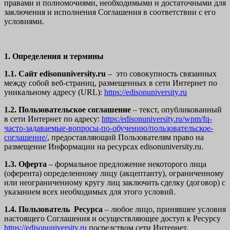
правами и полномочиями, необходимыми и достаточными для
заключения и исполнения Соглашения в соответствии с его
условиями.
1. Определения и термины
1.1. Сайт edisonuniversity.ru
– это совокупность связанных
между собой веб-страниц, размещенных в сети Интернет по
уникальному адресу (URL):
https://edisonuniversity.ru
1.2. Пользовательское соглашение
– текст, опубликованный
в сети Интернет по адресу:
https:/edisonuniversity.ru/wpm/fq-
часто-задаваемые-вопросы-по-обучению/
пользовательское-
соглашение
/
, предоставляющий Пользователям право на
размещение Информации на ресурсах edisonuniversity.ru.
1.3. Оферта
– формальное предложение некоторого лица
(оферента) определенному лицу (акцептанту), ограниченному
или неограниченному кругу лиц заключить сделку (договор) с
указанием всех необходимых для этого условий.
1.4. Пользователь Ресурса
– любое лицо, принявшее условия
настоящего Соглашения и осуществляющее доступ к Ресурсу
https://edisonuniversity.ru
посредством сети Интернет.