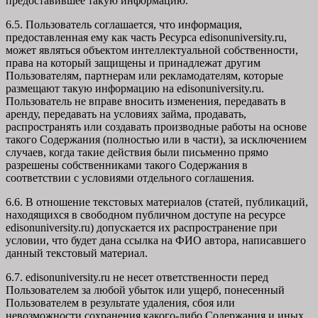
предоставившее такую информацию.
6.5. Пользователь соглашается, что информация,
предоставленная ему как часть Ресурса edisonuniversity.ru,
может являться объектом интеллектуальной собственности,
права на который защищены и принадлежат другим
Пользователям, партнерам или рекламодателям, которые
размещают такую информацию на edisonuniversity.ru.
Пользователь не вправе вносить изменения, передавать в
аренду, передавать на условиях займа, продавать,
распространять или создавать производные работы на основе
такого Содержания (полностью или в части), за исключением
случаев, когда такие действия были письменно прямо
разрешены собственниками такого Содержания в
соответствии с условиями отдельного соглашения.
6.6. В отношение текстовых материалов (статей, публикаций,
находящихся в свободном публичном доступе на ресурсе
edisonuniversity.ru) допускается их распространение при
условии, что будет дана ссылка на ФИО автора, написавшего
данный текстовый материал.
6.7. edisonuniversity.ru не несет ответственности перед
Пользователем за любой убыток или ущерб, понесенный
Пользователем в результате удаления, сбоя или
невозможности сохранения какого-либо Содержания и иных