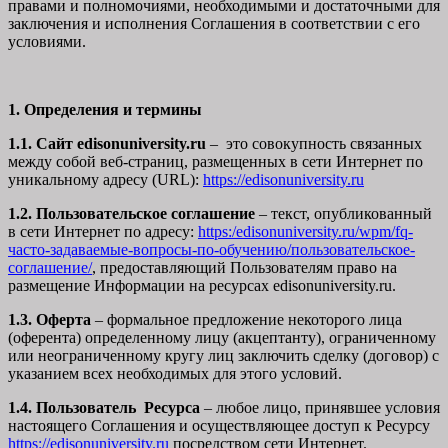
правами и полномочиями, необходимыми и достаточными для
заключения и исполнения Соглашения в соответствии с его
условиями.
1. Определения и термины
1.1. Сайт edisonuniversity.ru
– это совокупность связанных
между собой веб-страниц, размещенных в сети Интернет по
уникальному адресу (URL):
https://edisonuniversity.ru
1.2. Пользовательское соглашение
– текст, опубликованный
в сети Интернет по адресу:
https:/edisonuniversity.ru/wpm/fq-
часто-задаваемые-вопросы-по-обучению/
пользовательское-
соглашение
/
, предоставляющий Пользователям право на
размещение Информации на ресурсах edisonuniversity.ru.
1.3. Оферта
– формальное предложение некоторого лица
(оферента) определенному лицу (акцептанту), ограниченному
или неограниченному кругу лиц заключить сделку (договор) с
указанием всех необходимых для этого условий.
1.4. Пользователь Ресурса
– любое лицо, принявшее условия
настоящего Соглашения и осуществляющее доступ к Ресурсу
https://edisonuniversity.ru
посредством сети Интернет.