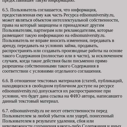
предоставившее такую информацию.
6.5. Пользователь соглашается, что информация,
предоставленная ему как часть Ресурса edisonuniversity.ru,
может являться объектом интеллектуальной собственности,
права на который защищены и принадлежат другим
Пользователям, партнерам или рекламодателям, которые
размещают такую информацию на edisonuniversity.ru.
Пользователь не вправе вносить изменения, передавать в
аренду, передавать на условиях займа, продавать,
распространять или создавать производные работы на основе
такого Содержания (полностью или в части), за исключением
случаев, когда такие действия были письменно прямо
разрешены собственниками такого Содержания в
соответствии с условиями отдельного соглашения.
6.6. В отношение текстовых материалов (статей, публикаций,
находящихся в свободном публичном доступе на ресурсе
edisonuniversity.ru) допускается их распространение при
условии, что будет дана ссылка на ФИО автора, написавшего
данный текстовый материал.
6.7. edisonuniversity.ru не несет ответственности перед
Пользователем за любой убыток или ущерб, понесенный
Пользователем в результате удаления, сбоя или
невозможности сохранения какого-либо Содержания и иных