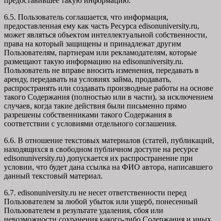
предоставившее такую информацию.
6.5. Пользователь соглашается, что информация,
предоставленная ему как часть Ресурса edisonuniversity.ru,
может являться объектом интеллектуальной собственности,
права на который защищены и принадлежат другим
Пользователям, партнерам или рекламодателям, которые
размещают такую информацию на edisonuniversity.ru.
Пользователь не вправе вносить изменения, передавать в
аренду, передавать на условиях займа, продавать,
распространять или создавать производные работы на основе
такого Содержания (полностью или в части), за исключением
случаев, когда такие действия были письменно прямо
разрешены собственниками такого Содержания в
соответствии с условиями отдельного соглашения.
6.6. В отношение текстовых материалов (статей, публикаций,
находящихся в свободном публичном доступе на ресурсе
edisonuniversity.ru) допускается их распространение при
условии, что будет дана ссылка на ФИО автора, написавшего
данный текстовый материал.
6.7. edisonuniversity.ru не несет ответственности перед
Пользователем за любой убыток или ущерб, понесенный
Пользователем в результате удаления, сбоя или
невозможности сохранения какого-либо Содержания и иных