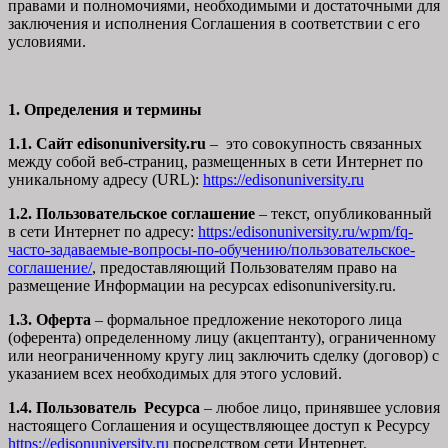
правами и полномочиями, необходимыми и достаточными для
заключения и исполнения Соглашения в соответствии с его
условиями.
1. Определения и термины
1.1. Сайт edisonuniversity.ru
– это совокупность связанных
между собой веб-страниц, размещенных в сети Интернет по
уникальному адресу (URL):
https://edisonuniversity.ru
1.2. Пользовательское соглашение
– текст, опубликованный
в сети Интернет по адресу:
https:/edisonuniversity.ru/wpm/fq-
часто-задаваемые-вопросы-по-обучению/
пользовательское-
соглашение
/
, предоставляющий Пользователям право на
размещение Информации на ресурсах edisonuniversity.ru.
1.3. Оферта
– формальное предложение некоторого лица
(оферента) определенному лицу (акцептанту), ограниченному
или неограниченному кругу лиц заключить сделку (договор) с
указанием всех необходимых для этого условий.
1.4. Пользователь Ресурса
– любое лицо, принявшее условия
настоящего Соглашения и осуществляющее доступ к Ресурсу
https://edisonuniversity.ru
посредством сети Интернет.