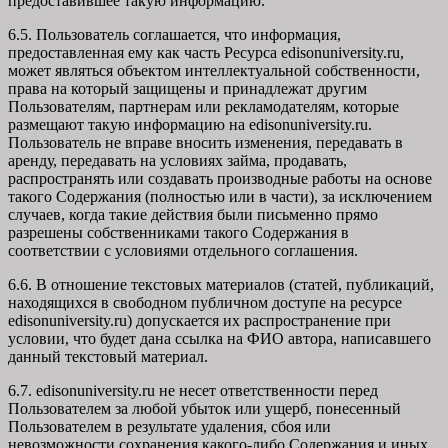
предоставившее такую информацию.
6.5. Пользователь соглашается, что информация,
предоставленная ему как часть Ресурса edisonuniversity.ru,
может являться объектом интеллектуальной собственности,
права на который защищены и принадлежат другим
Пользователям, партнерам или рекламодателям, которые
размещают такую информацию на edisonuniversity.ru.
Пользователь не вправе вносить изменения, передавать в
аренду, передавать на условиях займа, продавать,
распространять или создавать производные работы на основе
такого Содержания (полностью или в части), за исключением
случаев, когда такие действия были письменно прямо
разрешены собственниками такого Содержания в
соответствии с условиями отдельного соглашения.
6.6. В отношение текстовых материалов (статей, публикаций,
находящихся в свободном публичном доступе на ресурсе
edisonuniversity.ru) допускается их распространение при
условии, что будет дана ссылка на ФИО автора, написавшего
данный текстовый материал.
6.7. edisonuniversity.ru не несет ответственности перед
Пользователем за любой убыток или ущерб, понесенный
Пользователем в результате удаления, сбоя или
невозможности сохранения какого-либо Содержания и иных