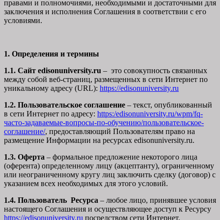
правами и полномочиями, необходимыми и достаточными для
заключения и исполнения Соглашения в соответствии с его
условиями.
1. Определения и термины
1.1. Сайт edisonuniversity.ru
– это совокупность связанных
между собой веб-страниц, размещенных в сети Интернет по
уникальному адресу (URL):
https://edisonuniversity.ru
1.2. Пользовательское соглашение
– текст, опубликованный
в сети Интернет по адресу:
https:/edisonuniversity.ru/wpm/fq-
часто-задаваемые-вопросы-по-обучению/
пользовательское-
соглашение
/
, предоставляющий Пользователям право на
размещение Информации на ресурсах edisonuniversity.ru.
1.3. Оферта
– формальное предложение некоторого лица
(оферента) определенному лицу (акцептанту), ограниченному
или неограниченному кругу лиц заключить сделку (договор) с
указанием всех необходимых для этого условий.
1.4. Пользователь Ресурса
– любое лицо, принявшее условия
настоящего Соглашения и осуществляющее доступ к Ресурсу
https://edisonuniversity.ru
посредством сети Интернет.